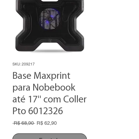
SKU: 209217
Base Maxprint
para Nobebook
até 17'' com Coller
Pto 6012326
Preço
Preço
 R$ 68,90 
R$ 62,90
normal
promocional