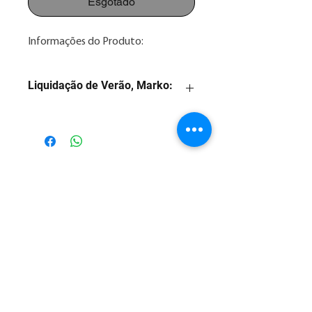
Esgotado
Informações do Produto:
Liquidação de Verão, Marko:
1. Preço com desconto para
pagamento na forma: 3x sem juros
2. Consulte nossos valores
parcelados em até 12x no Whatsapp
Posso Ajudar??
86 2106.5000
3. As imagens são meramente
ilustrativas.
Posso Ajudar??
4. Consulte nossa taxa de entrega.