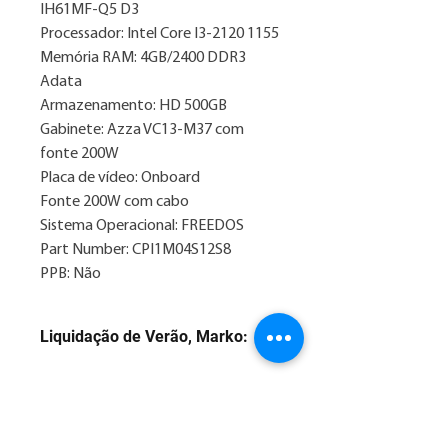
IH61MF-Q5 D3
Processador: Intel Core I3-2120 1155
Memória RAM: 4GB/2400 DDR3
Adata
Armazenamento: HD 500GB
Gabinete: Azza VC13-M37 com
fonte 200W
Placa de vídeo: Onboard
Fonte 200W com cabo
Sistema Operacional: FREEDOS
Part Number: CPI1M04S12S8
PPB: Não
Liquidação de Verão, Marko:
1. Preço com desconto para
pagamento na forma: 3x sem juros
2. Consulte nossos valores
parcelados em até 12x no Whatsapp