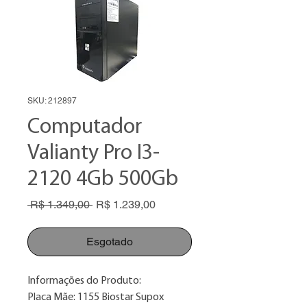
SKU: 212897
Computador
Valianty Pro I3-
2120 4Gb 500Gb
Preço
Preço
 R$ 1.349,00 
R$ 1.239,00
normal
promocional
Esgotado
Informações do Produto:
Placa Mãe: 1155 Biostar Supox