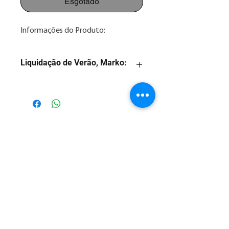
Esgotado
Informações do Produto:
Liquidação de Verão, Marko:
1. Preço com desconto para
pagamento na forma: 3x sem juros
2. Consulte nossos valores
parcelados em até 12x no Whatsapp
Posso Ajudar??
86 2106.5000
3. As imagens são meramente
ilustrativas.
Posso Ajudar??
4. Consulte nossa taxa de entrega.