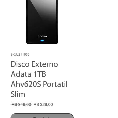
SKU: 211666
Disco Externo
Adata 1TB
Ahv620S Portatil
Slim
Preço
Preço
 R$ 349,00 
R$ 329,00
normal
promocional