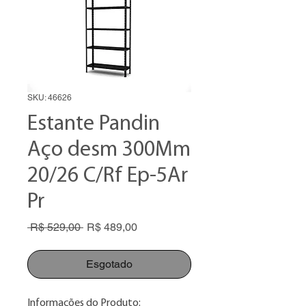
SKU: 46626
Estante Pandin
Aço desm 300Mm
20/26 C/Rf Ep-5Ar
Pr
Preço
Preço
 R$ 529,00 
R$ 489,00
normal
promocional
Esgotado
Informações do Produto: