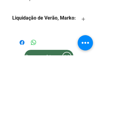
Liquidação de Verão, Marko:
1. Preço com desconto para
pagamento na forma: 3x sem juros
2. Consulte nossos valores
parcelados em até 12x no Whatsapp
Posso Ajudar??
86 2106.5000
3. As imagens são meramente
ilustrativas.
Posso Ajudar??
4. Consulte nossa taxa de entrega.
Estamos abertos Seg-Sex: 08 às 17h e Sáb: 08 às 13h
Marko Informática - Marko Comércio e Serviços Ltda - CNPJ:
12.173.530
/0001-10 -
falecom@markoinformatica.com.br