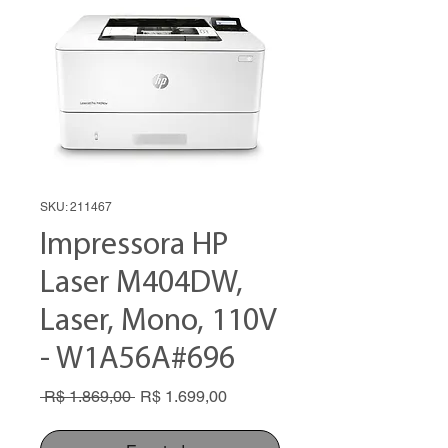
SKU: 211467
Impressora HP
Laser M404DW,
Laser, Mono, 110V
- W1A56A#696
Preço
Preço
 R$ 1.869,00 
R$ 1.699,00
normal
promocional