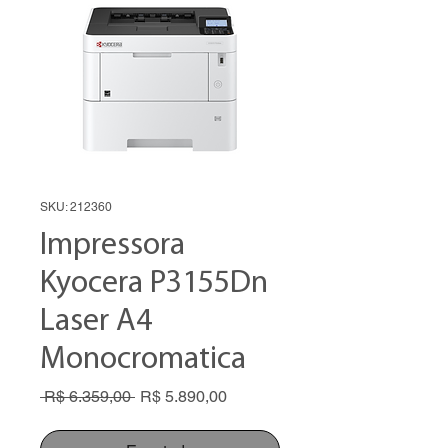
SKU: 212360
Impressora
Kyocera P3155Dn
Laser A4
Monocromatica
Preço
Preço
 R$ 6.359,00 
R$ 5.890,00
normal
promocional