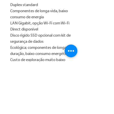
Duplex standard
Componentes de longa vida, baixo
consumo de energia
LAN Gigabit, opção Wi-Fi com Wi-Fi
Direct disponível
Disco rígido SSD opcional com kit de
segurança de dados
Ecológica; componentes de longa
duração, baixo consumo energético
Custo de exploração muito baixo
para o seu segmento
Liquidação de Verão, Marko:
1. Preço com desconto para
pagamento na forma: 3x sem juros
2. Consulte nossos valores
parcelados em até 12x no Whatsapp