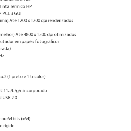
 Tinta Térmico HP
HP PCL 3 GUI
ima):Até 1200 x 1200 dpi renderizados
(melhor):Até 4800 x 1200 dpi otimizados
utador em papéis fotográficos
trada)
MHz
2 (1 preto e 1 tricolor)
802.11a/b/g/n incorporado
d USB 2.0
ou 64 bits (x64)
o rígido