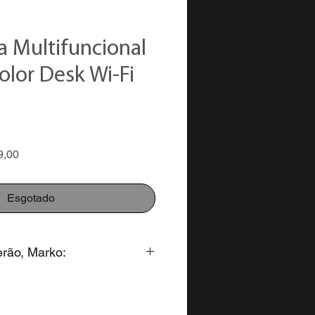
a Multifuncional
olor Desk Wi-Fi
Preço
9,00
promocional
Esgotado
erão, Marko:
to para pagamento na forma: PIX
alores parcelados em até 12x no
000