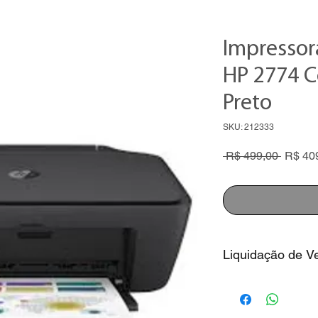
Impressor
HP 2774 C
Preto
SKU: 212333
Preço
 R$ 499,00 
R$ 40
normal
Liquidação de V
1. Preço com descon
2. Consulte nossos v
Whatsapp 86 2106.5