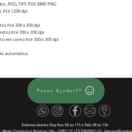
os: JPEG, TIFF, PDF, BMP, PNG
a: Até 1200 dpi
to):Até 300 x 300 dpi
reto):Até 300 x 300 dpi
xto em cores):Até 300 x 300 dpi
ção automática
Posso Ajudar??
Estamos abertos Seg-Sex: 08 às 17h e Sáb: 08 às 13h
 - Marko Comércio e Serviços Ltda - CNPJ: 12.173.530/0001-10 -
falecom@markoin