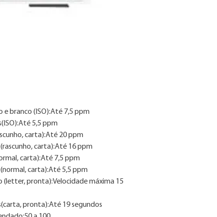
3. As imagens são me
4. Consulte nossa ta
 e branco (ISO):Até 7,5 ppm
s(ISO):Até 5,5 ppm
scunho, carta):Até 20 ppm
 (rascunho, carta):Até 16 ppm
ormal, carta):Até 7,5 ppm
 (normal, carta):Até 5,5 ppm
o (letter, pronta):Velocidade máxima 15
s(carta, pronta):Até 19 segundos
endado:50 a 100