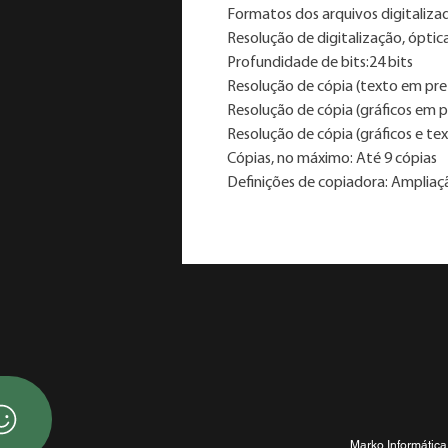
Formatos dos arquivos digitalizad
Resolução de digitalização, óptic
Profundidade de bits:24 bits
Resolução de cópia (texto em pre
Resolução de cópia (gráficos em p
Resolução de cópia (gráficos e te
Cópias, no máximo: Até 9 cópias
Definições de copiadora: Amplia
Marko Informática