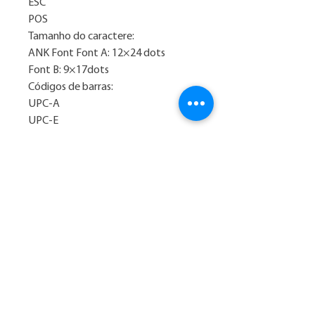
ESC
POS
Tamanho do caractere:
ANK Font Font A: 12×24 dots
Font B: 9×17dots
Códigos de barras:
UPC-A
UPC-E
JAN13 (EAN13)
JAN8 (EAN8 )CODE39
ITF
CODABAR
CODE93
CODE128
QRCODE
Liquidação de Verão, Marko: