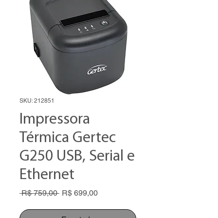
SKU: 212851
Impressora
Térmica Gertec
G250 USB, Serial e
Ethernet
Preço
Preço
 R$ 759,00 
R$ 699,00
normal
promocional