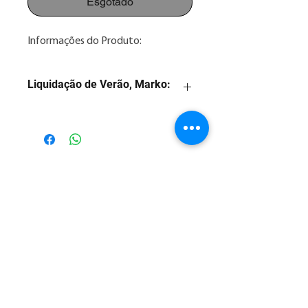
Esgotado
Informações do Produto:
Liquidação de Verão, Marko:
1. Preço com desconto para
pagamento na forma: 3x sem juros
2. Consulte nossos valores
parcelados em até 12x no Whatsapp
Posso Ajudar??
86 2106.5000
3. As imagens são meramente
ilustrativas.
Posso Ajudar??
4. Consulte nossa taxa de entrega.