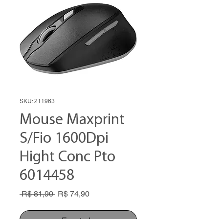
SKU: 211963
Mouse Maxprint
S/Fio 1600Dpi
Hight Conc Pto
6014458
Preço
Preço
 R$ 81,90 
R$ 74,90
normal
promocional