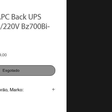
APC Back UPS
/220V Bz700Bi-
Preço
9,00
promocional
Esgotado
erão, Marko:
to para pagamento na forma: 3x
alores parcelados em até 12x no