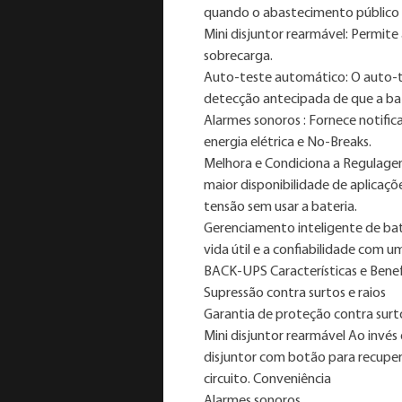
quando o abastecimento público d
Mini disjuntor rearmável: Permit
sobrecarga.
Auto-teste automático: O auto-t
detecção antecipada de que a bate
Alarmes sonoros : Fornece notifi
energia elétrica e No-Breaks.
Melhora e Condiciona a Regulage
maior disponibilidade de aplicaçõe
tensão sem usar a bateria.
Gerenciamento inteligente de bat
vida útil e a confiabilidade com 
BACK-UPS Características e Benef
Supressão contra surtos e raios
Garantia de proteção contra surto
Mini disjuntor rearmável Ao invés d
disjuntor com botão para recuper
circuito. Conveniência
Alarmes sonoros