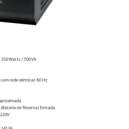
Whatsapp 86 2106.5
3. As imagens são me
4. Consulte nossa ta
 350 Watts / 700 VA
 com rede elétrica): 60 Hz
 aproximada
 (Bateria de Reserva) Entrada
 220V
R 14136