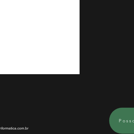
Poss
formatica.com.br