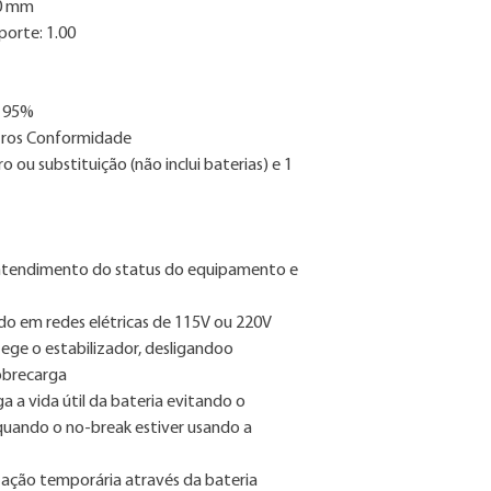
00 mm
orte: 1.00
5 95%
tros Conformidade
 ou substituição (não inclui baterias) e 1
 entendimento do status do equipamento e
ado em redes elétricas de 115V ou 220V
ege o estabilizador, desligandoo
obrecarga
 a vida útil da bateria evitando o
uando o no-break estiver usando a
ntação temporária através da bateria