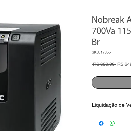
Nobreak 
700Va 115
Br
SKU: 17855
Preço
 R$ 699,00 
R$ 64
normal
Liquidação de V
1. Preço com descon
sem juros
2. Consulte nossos v