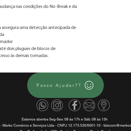
mudança nas condições do No-Break e da
ia assegura uma detecção antecipada de
ída
rmador
até dois plugues de blocos de
cesso às demais tomadas.
Posso Ajudar??
Estamos abertos Seg-Sex: 08 às 17h e Sáb: 08 às 13h
 - Marko Comércio e Serviços Ltda - CNPJ: 12.173.530/0001-10 -
falecom@markoin