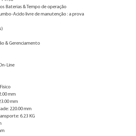
os Baterias & Tempo de operação
Chumbo-Acido livre de manutenção : a prova
s)
ão & Gerenciamento
On-Line
Físico
92.00 mm
123.00 mm
dade: 220.00 mm
ransporte: 6.23 KG
m
 mm