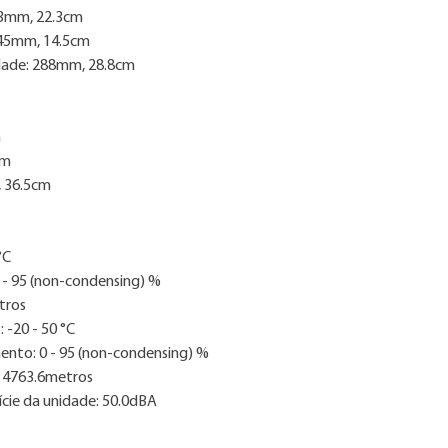
23mm, 22.3cm
145mm, 14.5cm
dade: 288mm, 28.8cm
m
cm
 36.5cm
°C
 - 95 (non-condensing) %
tros
-20 - 50 °C
nto: 0 - 95 (non-condensing) %
14763.6metros
ície da unidade: 50.0dBA