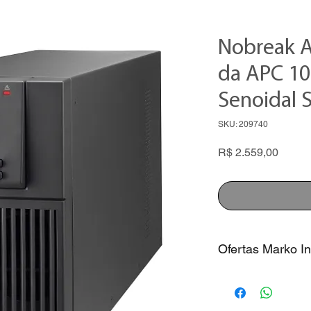
Nobreak A
da APC 1
Senoidal 
SKU: 209740
Preço
R$ 2.559,00
Ofertas Marko In
1. Preço com descon
2. Consulte nossos v
Whatsapp 86 2106.5