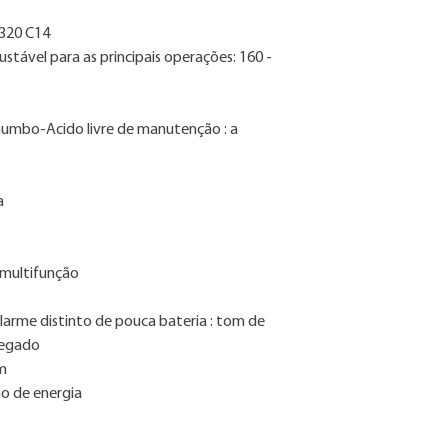
-320 C14
stável para as principais operações: 160 -
Chumbo-Acido livre de manutenção : a
a
 multifunção
larme distinto de pouca bateria : tom de
regado
em
o de energia