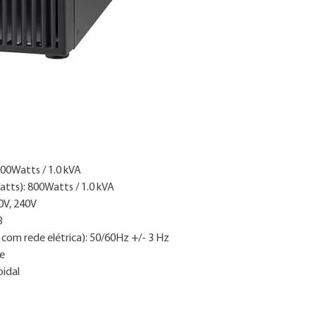
3. As imagens são me
4. Consulte nossa ta
800Watts / 1.0 kVA
tts): 800Watts / 1.0 kVA
0V, 240V
3
 com rede elétrica): 50/60Hz +/- 3 Hz
ne
oidal