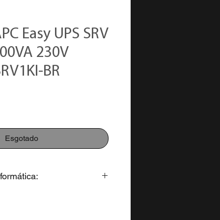
PC Easy UPS SRV
000VA 230V
SRV1KI-BR
Esgotado
formática:
to para pagamento em: 3x s/juros
alores parcelados em até 12x no
000