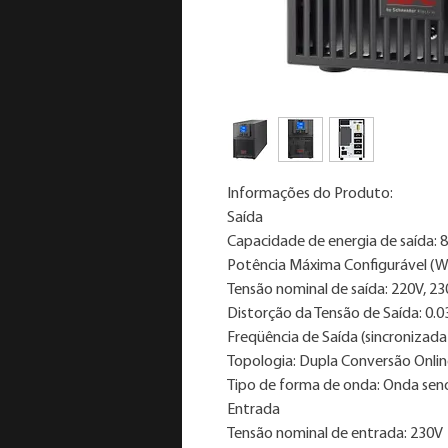
Informações do Produto:
Saída
Capacidade de energia de saída: 
Potência Máxima Configurável (Wa
Tensão nominal de saída: 220V, 23
Distorção da Tensão de Saída: 0.0
Freqüência de Saída (sincronizada
Topologia: Dupla Conversão Onli
Tipo de forma de onda: Onda sen
Entrada
Tensão nominal de entrada: 230V