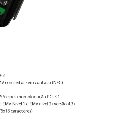
Whatsapp 86 2106.5
3. As imagens são me
4. Consulte nossa ta
e 3.
MV com leitor sem contato (NFC)
RSA e pela homologação PCI 3.1
 EMV Nível 1 e EMV nível 2 (Versão 4.3)
(8x16 caracteres)