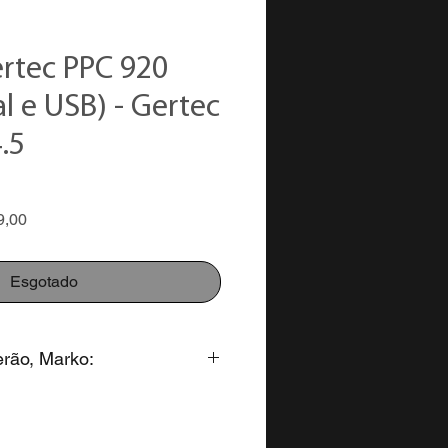
ertec PPC 920
al e USB) - Gertec
.5
Preço
9,00
promocional
Esgotado
erão, Marko:
to para pagamento na forma: 3x
alores parcelados em até 12x no