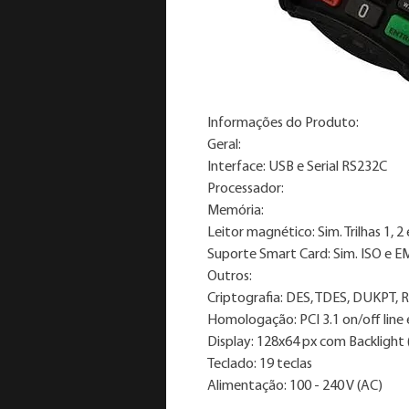
Informações do Produto:
Geral:
Interface: USB e Serial RS232C
Processador:
Memória:
Leitor magnético: Sim. Trilhas 1, 2 
Suporte Smart Card: Sim. ISO e E
Outros:
Criptografia: DES, TDES, DUKPT, 
Homologação: PCI 3.1 on/off line e
Display: 128x64 px com Backlight 
Teclado: 19 teclas
Alimentação: 100 - 240 V (AC)