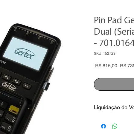
Pin Pad G
Dual (Seri
- 701.0164
SKU: 152723
Preço
 R$ 815,00 
R$ 73
normal
Liquidação de V
1. Preço com descon
sem juros
2. Consulte nossos v