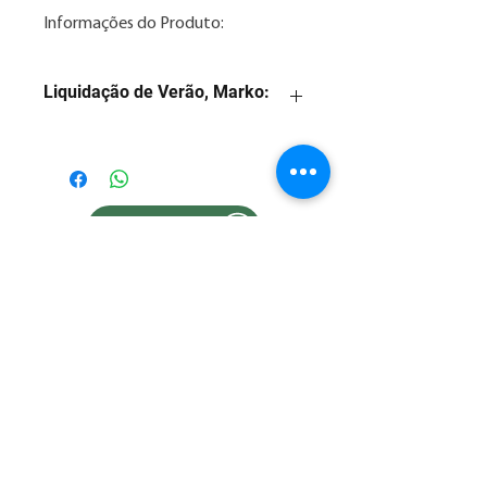
Informações do Produto:
Liquidação de Verão, Marko:
1. Preço com desconto para
pagamento na forma: 3x sem juros
2. Consulte nossos valores
parcelados em até 12x no Whatsapp
Posso Ajudar??
86 2106.5000
3. As imagens são meramente
ilustrativas.
Posso Ajudar??
4. Consulte nossa taxa de entrega.
Estamos abertos Seg-Sex: 08 às 17h e Sáb: 08 às 13h