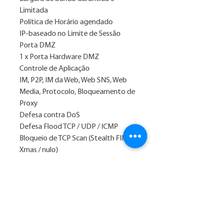
Limitada
Política de Horário agendado
IP-baseado no Limite de Sessão
Porta DMZ
1 x Porta Hardware DMZ
Controle de Aplicação
IM, P2P, IM da Web, Web SNS, Web
Media, Protocolo, Bloqueamento de
Proxy
Defesa contra DoS
Defesa Flood TCP / UDP / ICMP
Bloqueio de TCP Scan (Stealth FIN /
Xmas / nulo)
Bloqueio do Ping da WAN
Filtragem
Filtragem de MAC address
Filtragem de URL / Palavras Chaves
Filtragem do Conteúdo da Web