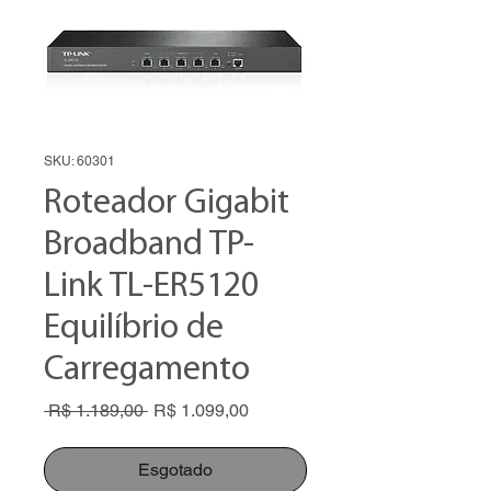
SKU: 60301
Roteador Gigabit
Broadband TP-
Link TL-ER5120
Equilíbrio de
Carregamento
Preço
Preço
 R$ 1.189,00 
R$ 1.099,00
normal
promocional
Esgotado