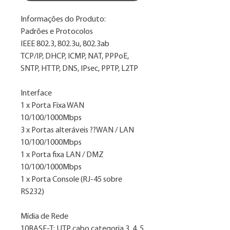
Informações do Produto:
Padrões e Protocolos
IEEE 802.3, 802.3u, 802.3ab
TCP/IP, DHCP, ICMP, NAT, PPPoE,
SNTP, HTTP, DNS, IPsec, PPTP, L2TP
Interface
1 x Porta Fixa WAN
10/100/1000Mbps
3 x Portas alteráveis ??WAN / LAN
10/100/1000Mbps
1 x Porta fixa LAN / DMZ
10/100/1000Mbps
1 x Porta Console (RJ-45 sobre
RS232)
Mídia de Rede
10BASE-T: UTP cabo categoria 3, 4, 5