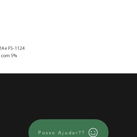
Whatsapp 86 2106.5
3. As imagens são me
4. Consulte nossa ta
24 e FS-1124
s com 5%
Posso Ajudar??