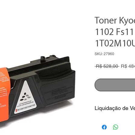
Toner Kyoc
1102 Fs1
1T02M10
SKU: 27960
Preço
 R$ 528,00 
R$ 48
normal
Liquidação de V
1. Preço com descon
sem juros
2. Consulte nossos v