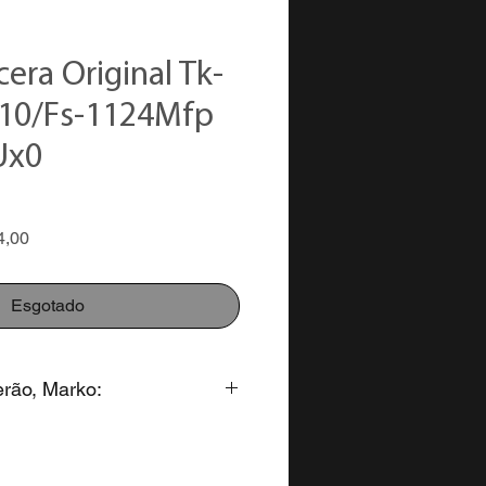
era Original Tk-
110/Fs-1124Mfp
Ux0
Preço
4,00
promocional
Esgotado
erão, Marko:
to para pagamento na forma: 3x
alores parcelados em até 12x no