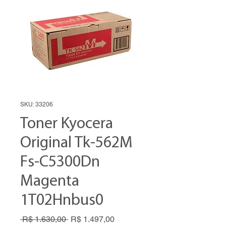
SKU: 33206
Toner Kyocera
Original Tk-562M
Fs-C5300Dn
Magenta
1T02Hnbus0
Preço
Preço
 R$ 1.630,00 
R$ 1.497,00