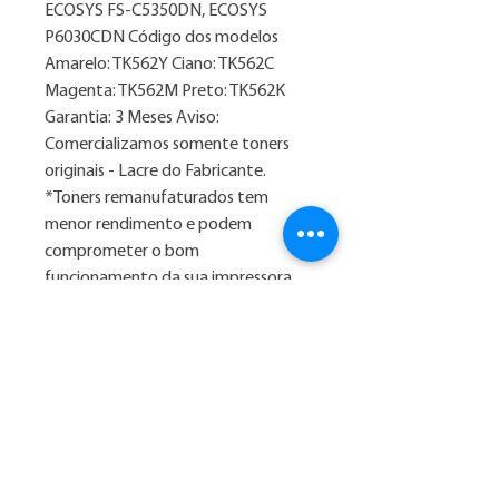
ECOSYS FS-C5350DN, ECOSYS
P6030CDN Código dos modelos
Amarelo: TK562Y Ciano: TK562C
Magenta: TK562M Preto: TK562K
Garantia: 3 Meses Aviso:
Comercializamos somente toners
originais - Lacre do Fabricante.
*Toners remanufaturados tem
menor rendimento e podem
comprometer o bom
funcionamento da sua impressora,
gerando um gasto desnecessário
Liquidação de Verão, Marko:
1. Preço com desconto para
pagamento na forma: 3x sem juros
2. Consulte nossos valores
parcelados em até 12x no Whatsapp