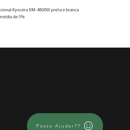
Whatsapp 86 2106.5
ncional Kyocera KM-4800W preta e branca
3. As imagens são me
4. Consulte nossa ta
 média de 5%
Posso Ajudar??