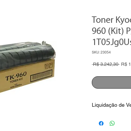
Toner Kyoc
960 (Kit)
1T05Jg0U
SKU: 23054
Preç
 R$ 3.242,30 
R$ 1
norm
Liquidação de V
1. Preço com descon
sem juros
2. Consulte nossos v