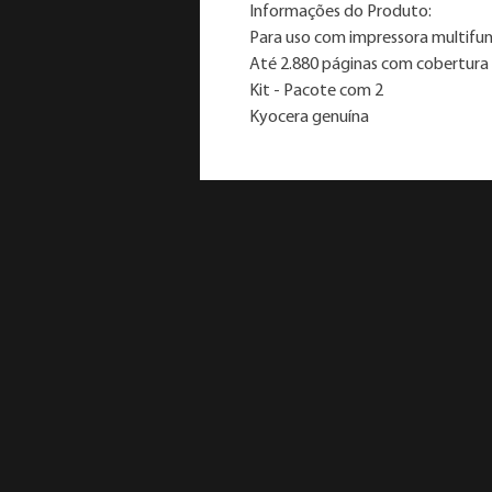
Informações do Produto:
Para uso com impressora multifu
Até 2.880 páginas com cobertura
Kit - Pacote com 2
Kyocera genuína